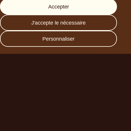
Accepter
Presse
FAQs
J'accepte le nécessaire
Data protection
Imprint
Personnaliser
Devenez un partenaire
commercial
Planet A Foods GmbH
Fraunhoferstr. 11a
82152 Planegg
sales@forplaneta.com