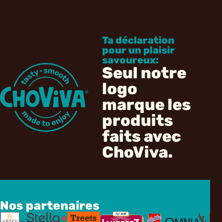
Ta déclaration
pour un plaisir
savoureux:
Seul notre
logo
marque les
produits
faits avec
ChoViva.
Nos partenaires