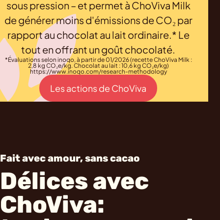
sous pression – et permet à ChoViva Milk
de générer moins d'émissions de CO₂ par
rapport au chocolat au lait ordinaire.* Le
tout en offrant un goût chocolaté.
*Évaluations selon inoqo, à partir de 01/2026 (recette ChoViva Milk :
2,8 kg CO₂e/kg. Chocolat au lait : 10,6 kg CO₂e/kg)
https://www.inoqo.com/research-methodology
Les actions de ChoViva
Fait avec amour, sans cacao
Délices avec
ChoViva: