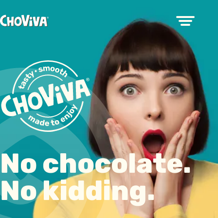
No chocolate.
No kidding.