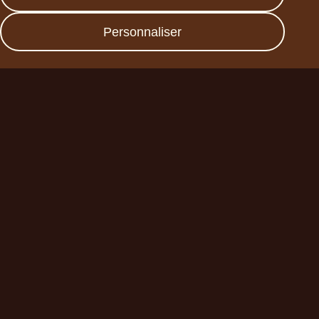
Imprint
Personnaliser
Devenez un partenaire
commercial
Planet A Foods GmbH
Fraunhoferstr. 11a
82152 Planegg
sales@forplaneta.com
ChoViva 2025 © all rights reserved