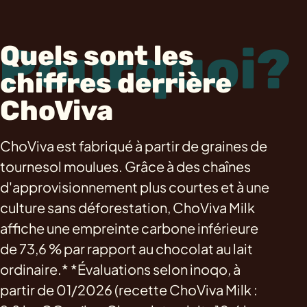
Pourquoi?
Quels sont les
chiffres derrière
ChoViva
ChoViva est fabriqué à partir de graines de
tournesol moulues. Grâce à des chaînes
d'approvisionnement plus courtes et à une
culture sans déforestation, ChoViva Milk
affiche une empreinte carbone inférieure
de 73,6 % par rapport au chocolat au lait
ordinaire.* *Évaluations selon inoqo, à
partir de 01/2026 (recette ChoViva Milk :