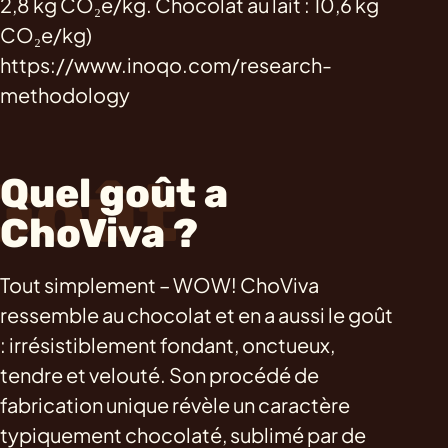
2,8 kg CO₂e/kg. Chocolat au lait : 10,6 kg
CO₂e/kg)
https://www.inoqo.com/research-
methodology
Goût
Quel goût a
ChoViva ?
Tout simplement – WOW! ChoViva
ressemble au chocolat et en a aussi le goût
: irrésistiblement fondant, onctueux,
tendre et velouté. Son procédé de
fabrication unique révèle un caractère
typiquement chocolaté, sublimé par de