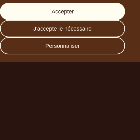
Accepter
Presse
FAQs
J'accepte le nécessaire
Data protection
Imprint
Personnaliser
Devenez un partenaire
commercial
Planet A Foods GmbH
Fraunhoferstr. 11a
82152 Planegg
sales@forplaneta.com