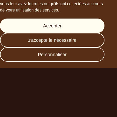
vous leur avez fournies ou qu'ils ont collectées au cours
de votre utilisation des services.
Support
Accepter
Presse
FAQs
J'accepte le nécessaire
Data protection
Imprint
Personnaliser
Devenez un partenaire
commercial
Planet A Foods GmbH
Fraunhoferstr. 11a
82152 Planegg