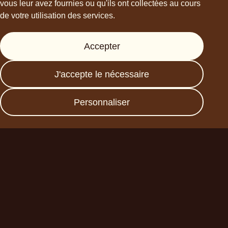
vous leur avez fournies ou qu'ils ont collectées au cours
de votre utilisation des services.
Support
Accepter
Presse
FAQs
J'accepte le nécessaire
Data protection
Imprint
Personnaliser
Devenez un partenaire
commercial
Planet A Foods GmbH
Fraunhoferstr. 11a
82152 Planegg