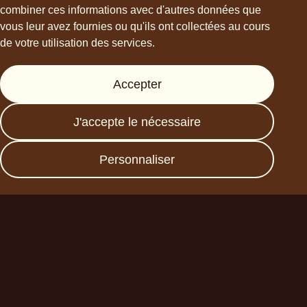
combiner ces informations avec d'autres données que
vous leur avez fournies ou qu'ils ont collectées au cours
de votre utilisation des services.
Support
Accepter
Presse
FAQs
J'accepte le nécessaire
Data protection
Imprint
Personnaliser
Devenez un partenaire
commercial
Planet A Foods GmbH
Fraunhoferstr. 11a