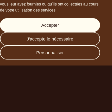
vous leur avez fournies ou qu'ils ont collectées au cours
de votre utilisation des services.
Support
Accepter
Presse
FAQs
J'accepte le nécessaire
Data protection
Imprint
Personnaliser
Devenez un partenaire
commercial
Planet A Foods GmbH
Fraunhoferstr. 11a
82152 Planegg