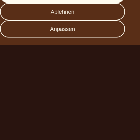
Presse
Ablehnen
FAQs
Datenschutz
Anpassen
Impressum
Werde Partner
Planet A Foods GmbH
Fraunhoferstr. 11a
82152 Planegg
sales@forplaneta.com