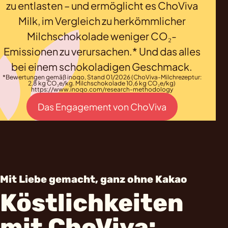
zu entlasten – und ermöglicht es ChoViva
Milk, im Vergleich zu herkömmlicher
Milchschokolade weniger CO₂-
Emissionen zu verursachen.* Und das alles
bei einem schokoladigen Geschmack.
*Bewertungen gemäß inoqo, Stand 01/2026 (ChoViva-Milchrezeptur:
2,8 kg CO₂e/kg. Milchschokolade 10,6 kg CO₂e/kg)
https://www.inoqo.com/research-methodology
Das Engagement von ChoViva
Mit Liebe gemacht, ganz ohne Kakao
Köstlichkeiten
mit ChoViva: