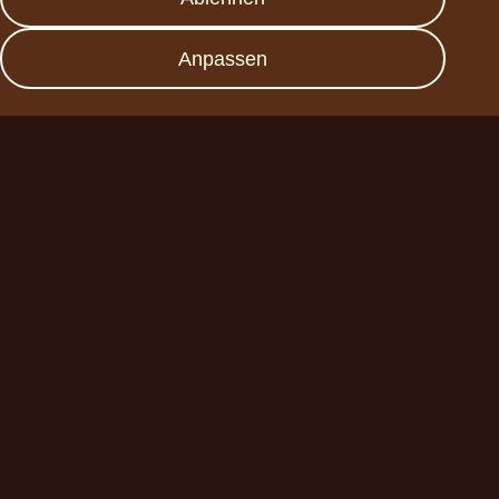
FAQs
Datenschutz
Anpassen
Impressum
Werde Partner
Planet A Foods GmbH
Fraunhoferstr. 11a
82152 Planegg
sales@forplaneta.com
ChoViva 2025 © all rights reserved