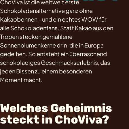
ChoViva ist die weltweit erste
Schokoladenalternative ganz ohne
Kakaobohnen - und ein echtes WOW für
alle Schokoladenfans. Statt Kakao aus den
Tropen stecken gemahlene
Sonnenblumenkerne drin, die in Europa
gedeihen. So entsteht ein überraschend
schokoladiges Geschmackserlebnis, das
jeden Bissen zu einem besonderen
Moment macht.
Welches?
Welches Geheimnis
steckt in ChoViva?