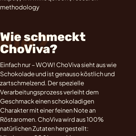
methodology
Wie?
Wie schmeckt
ChoViva?
Einfach nur – WOW! ChoViva sieht aus wie
Schokolade und ist genauso köstlich und
zartschmelzend. Der spezielle
Verarbeitungsprozess verleiht dem
Geschmack einen schokoladigen
Charakter mit einer feinen Note an
Röstaromen. ChoViva wird aus 100%
natürlichen Zutaten hergestellt: