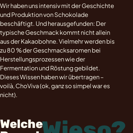
Wir haben uns intensiv mit der Geschichte
und Produktion von Schokolade
beschäftigt. Und herausgefunden: Der
typische Geschmack kommt nicht allein
aus der Kakaobohne. Vielmehr werden bis
zu 80 % der Geschmacksaromen bei
Herstellungsprozessen wie der
Fermentation und Röstung gebildet.
Dieses Wissen haben wir übertragen –
voilà, ChoViva (ok, ganz so simpel war es
nicht).
Wieso?
Welche