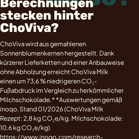
Berechnungen
stecken hinter
ChoViva?
ChoViva wird aus gemahlenen
Sonnenblumenkernen hergestellt. Dank
kürzerer Lieferketten und einer Anbauweise
ohne Abholzung erreicht ChoViva Milk
einen um 73,6 % niedrigeren CO₂-
Fußabdruck im Vergleich zu herkömmlicher
Milchschokolade.* *Auswertungen gemäß
inoqo, Stand 01/2026 (ChoViva Milk
Rezept: 2,8 kg CO₂e/kg. Milchschokolade:
10,6 kg CO₂e/kg)
https://www.inoqo.com/research-