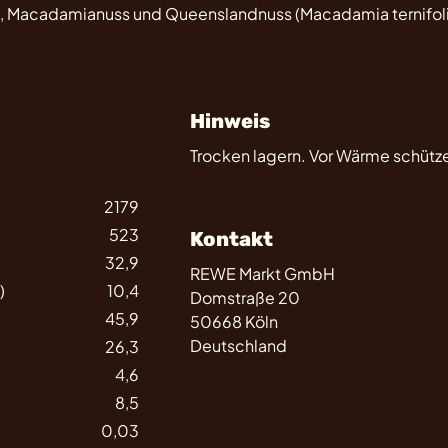
era), Macadamianuss und Queenslandnuss (Macadamia ternifol
Hinweis
Trocken lagern. Vor Wärme schütz
2179
523
Kontakt
32,9
REWE Markt GmbH
)
10,4
Domstraße 20
45,9
50668 Köln
Deutschland
26,3
4,6
8,5
0,03