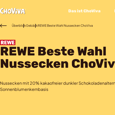
Das ist ChoViva
Überblick
Gebäck
REWE Beste Wahl Nussecken ChoViva
REWE Beste Wahl
Nussecken ChoViv
Nussecken mit 20% kakaofreier dunkler Schokoladenaltern
Sonnenblumenkernbasis