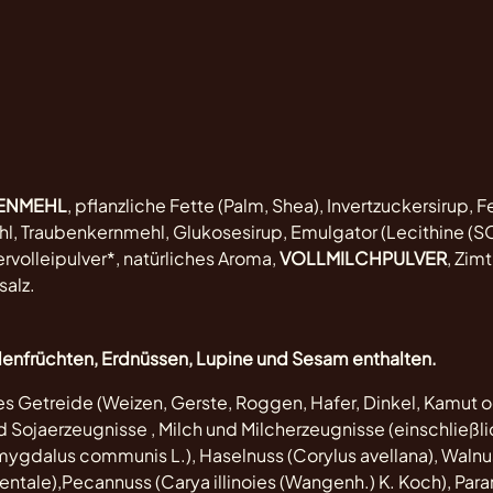
ENMEHL
, pflanzliche Fette (Palm, Shea), Invertzuckersirup, 
, Traubenkernmehl, Glukosesirup, Emulgator (Lecithine (SO
volleipulver*, natürliches Aroma,
VOLLMILCHPULVER
, Zim
alz.
lenfrüchten, Erdnüssen, Lupine und Sesam enthalten.
es Getreide (Weizen, Gerste, Roggen, Hafer, Dinkel, Kamut 
d Sojaerzeugnisse , Milch und Milcherzeugnisse (einschließli
ygdalus communis L.), Haselnuss (Corylus avellana), Walnus
tale),Pecannuss (Carya illinoies (Wangenh.) K. Koch), Paran