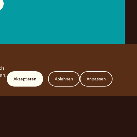
ch
en,
Akzeptieren
Ablehnen
Anpassen
Werde Partner
Planet A Foods GmbH
Fraunhoferstr. 11a
82152 Planegg
sales@forplaneta.com