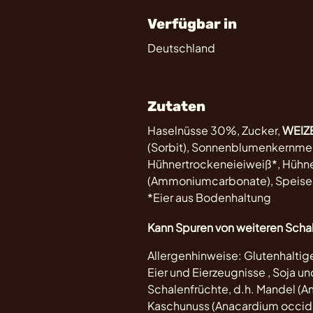
Verfügbar in
Deutschland
Zutaten
Haselnüsse 30%, Zucker,
WEIZ
(Sorbit), Sonnenblumenkernmehl
Hühnertrockeneieiweiß*, Hühner
(Ammoniumcarbonate), Speises
*Eier aus Bodenhaltung
Kann Spuren von weiteren Scha
Allergenhinweise: Glutenhaltig
Eier und Eierzeugnisse , Soja un
Schalenfrüchte, d.h. Mandel (Am
Kaschunuss (Anacardium occiden