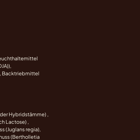
Feuchthaltemittel
JA)),
t, Backtriebmittel
oder Hybridstämme) ,
ch Lactose) ,
s (Juglans regia),
uss (Bertholletia