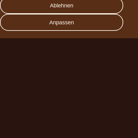
Presse
Ablehnen
FAQs
Datenschutz
Anpassen
Impressum
Werde Partner
Planet A Foods GmbH
Fraunhoferstr. 11a
82152 Planegg
sales@forplaneta.com
ChoViva 2025 © all rights reserved