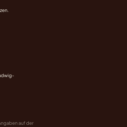
zen.
udwig-
 Angaben auf der