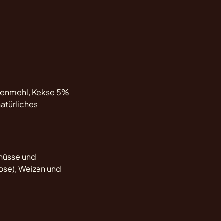
menmehl, Kekse 5%
natürliches
dnüsse und
ose), Weizen und