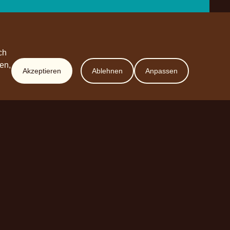
ch
en,
Akzeptieren
Ablehnen
Anpassen
Werde Partner
Planet A Foods GmbH
Fraunhoferstr. 11a
82152 Planegg
sales@forplaneta.com