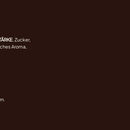
TÄRKE
, Zucker,
liches Aroma,
rn.