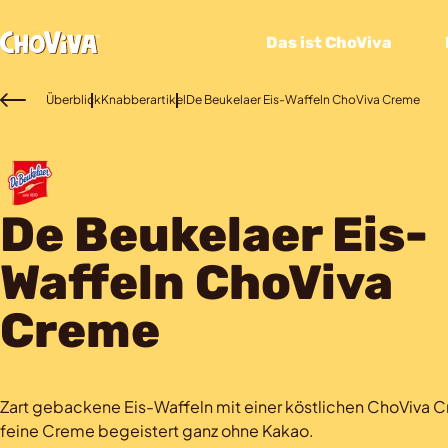
Das ist ChoViva
Überblick
Knabberartikel
De Beukelaer Eis-Waffeln ChoViva Creme
De Beukelaer Eis-
Waffeln ChoViva
Creme
Zart gebackene Eis-Waffeln mit einer köstlichen ChoViva 
feine Creme begeistert ganz ohne Kakao.