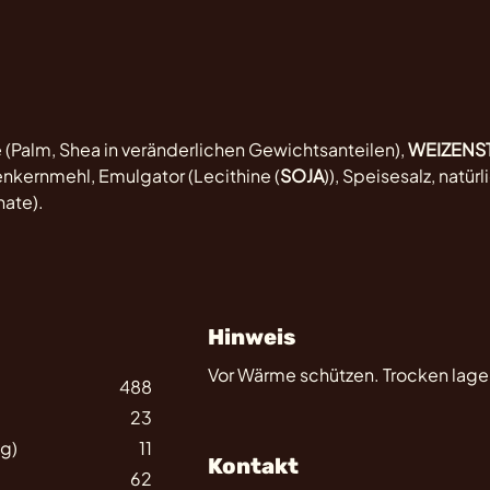
te (Palm, Shea in veränderlichen Gewichtsanteilen),
WEIZENS
kernmehl, Emulgator (Lecithine (
SOJA
)), Speisesalz, natür
nate).
Hinweis
Vor Wärme schützen. Trocken lage
488
23
(g)
11
Kontakt
62