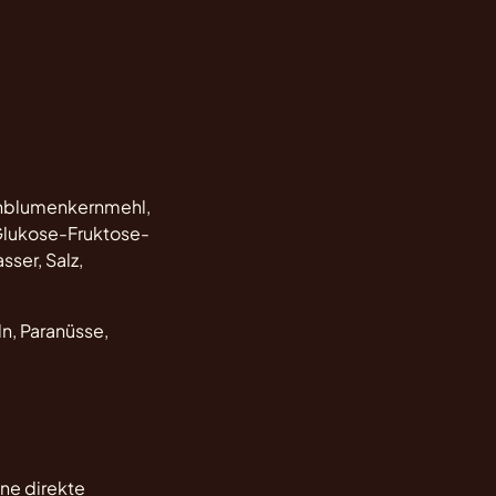
nenblumenkernmehl,
[Glukose-Fruktose-
asser, Salz,
ln, Paranüsse,
ne direkte