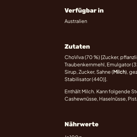
Verfügbar in
Australien
Zutaten
ChoViva (70 %) [Zucker, pflanz
Traubenkernmehl, Emulgator (32
Sirup, Zucker, Sahne (
Milch
), ge
Stabilisator (440)].
Enthält Milch. Kann folgende Sto
Cashewnüsse, Haselnüsse, Pistaz
Nährwerte