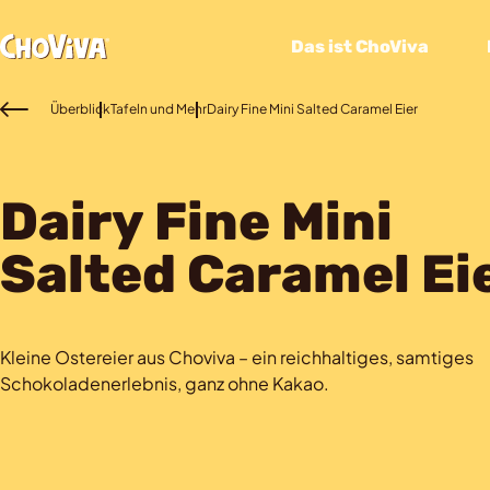
Das ist ChoViva
Überblick
Tafeln und Mehr
Dairy Fine Mini Salted Caramel Eier
Dairy Fine Mini
Salted Caramel Ei
Kleine Ostereier aus Choviva – ein reichhaltiges, samtiges
Schokoladenerlebnis, ganz ohne Kakao.