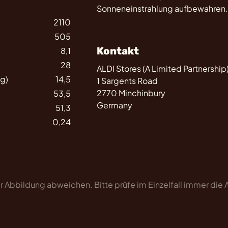
Sonneneinstrahlung aufbewahren.
2110
505
Kontakt
8,1
28
ALDI Stores (A Limited Partnership
(g)
14,5
1 Sargents Road
2770 Minchinbury
53,5
Germany
51,3
0,24
 Abbildung abweichen. Bitte prüfe im Einzelfall immer die
.