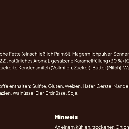
liche Fette (einschließlich Palmöl), Magermilchpulver, Son
2), natürliches Aroma], gesalzene Karamellfüllung (30 %) 
zuckerte Kondensmilch (Vollmilch, Zucker), Butter (
Milch
), W
ffe enthalten: Sulfite, Gluten, Weizen, Hafer, Gerste, Mande
ien, Walnüsse, Eier, Erdnüsse, Soja.
Hinweis
An einem kühlen, trockenen Ort oh