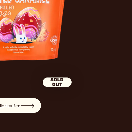
SOLD
OUT
ier kaufen