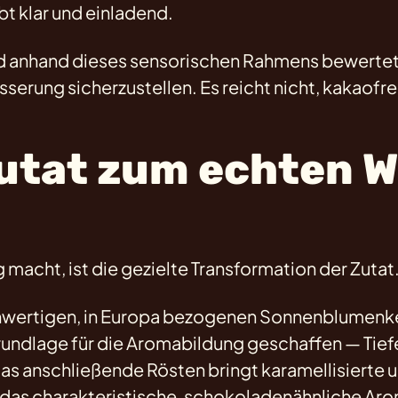
 klar und einladend.
d anhand dieses sensorischen Rahmens bewertet
serung sicherzustellen. Es reicht nicht, kakaofre
Zutat zum echten 
acht, ist die gezielte Transformation der Zutat
hwertigen, in Europa bezogenen Sonnenblumenke
rundlage für die Aromabildung geschaffen — Tief
as anschließende Rösten bringt karamellisierte 
 das charakteristische, schokoladenähnliche Aro