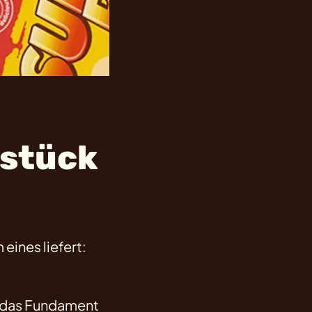
stück
eines liefert:
t das Fundament