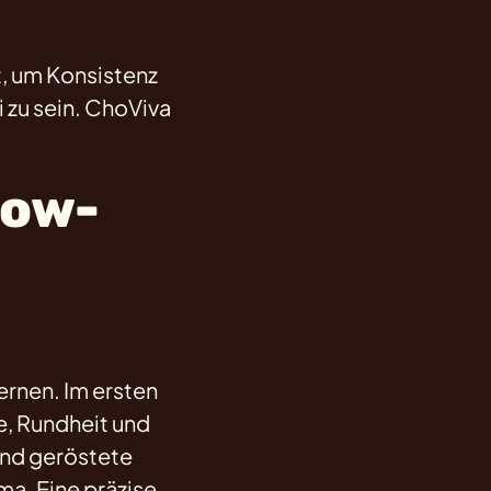
, um Konsistenz
i zu sein. ChoViva
Wow-
.
rnen. Im ersten
e, Rundheit und
und geröstete
ma. Eine präzise