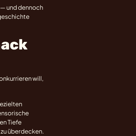
kt — und dennoch
sgeschichte
mack
nkurrieren will,
ezielten
ensorische
en Tiefe
e zu überdecken.