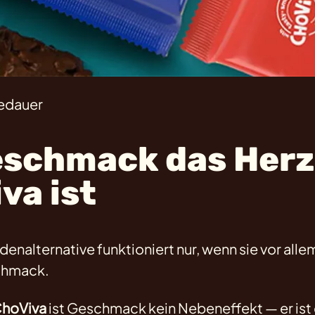
sedauer
schmack das Herz
va ist
nalternative funktioniert nur, wenn sie vor allem 
chmack.
hoViva
ist Geschmack kein Nebeneffekt — er is