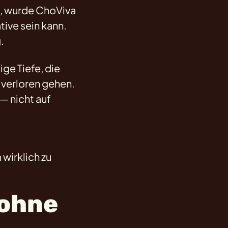
, wurde ChoViva
ive sein kann.
.
ge Tiefe, die
t verloren gehen.
— nicht auf
wirklich zu
 ohne