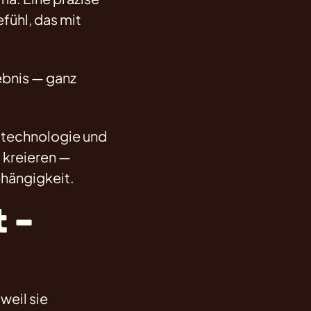
fühl, das mit
ebnis — ganz
ltechnologie und
 kreieren —
hängigkeit.
 –
weil sie