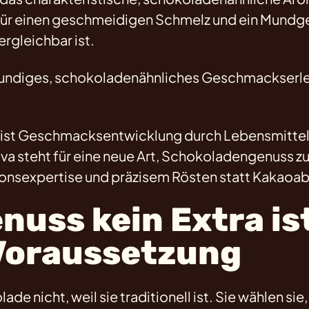
für einen geschmeidigen Schmelz und ein Mundge
rgleichbar ist.
lmundiges, schokoladenähnliches Geschmackserl
 Es ist Geschmacksentwicklung durch Lebensmitte
a steht für eine neue Art, Schokoladengenuss zu
onsexpertise und präzisem Rösten statt Kakaoab
uss kein Extra ist
Voraussetzung
 nicht, weil sie traditionell ist. Sie wählen sie, 