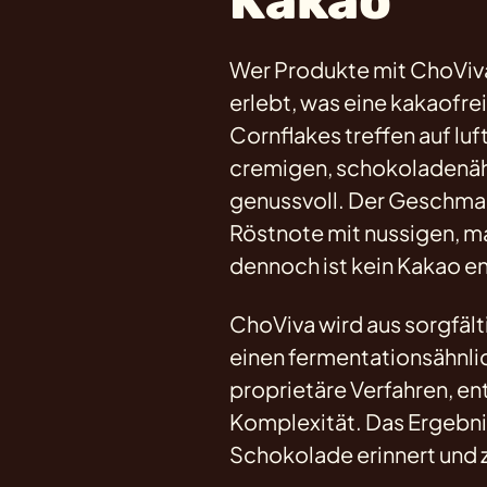
Kakao
Wer Produkte mit ChoViva
erlebt, was eine kakaofre
Cornflakes treffen auf luf
cremigen, schokoladenähnl
genussvoll. Der Geschmac
Röstnote mit nussigen, m
dennoch ist kein Kakao en
ChoViva wird aus sorgfäl
einen fermentationsähnli
proprietäre Verfahren, en
Komplexität. Das Ergebnis
Schokolade erinnert und 