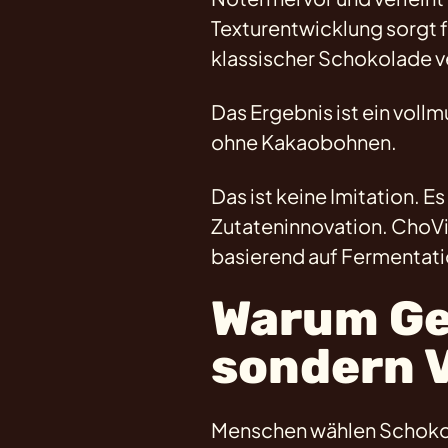
Texturentwicklung sorgt 
klassischer Schokolade ve
Das Ergebnis ist ein vol
ohne Kakaobohnen.
Das ist keine Imitation.
Zutateninnovation. ChoViv
basierend auf Fermentati
Warum Gen
sondern 
Menschen wählen Schokolade