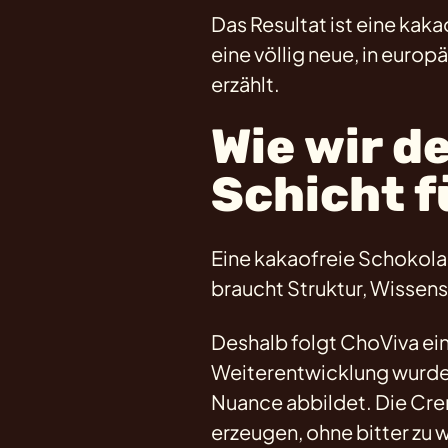
Das Resultat ist eine kak
eine völlig neue, in euro
erzählt.
Wie wir 
Schicht f
Eine kakaofreie Schokolad
braucht Struktur, Wissens
Deshalb folgt ChoViva ein
Weiterentwicklung wurde 
Nuance abbildet. Die Crem
erzeugen, ohne bitter zu w