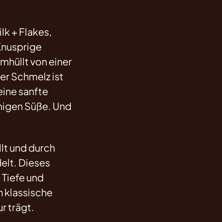
k + Flakes,
 Knusprige
umhüllt von einer
er Schmelz ist
eine sanfte
migen Süße. Und
lt und durch
elt. Dieses
 Tiefe und
n klassische
r trägt.