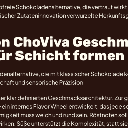
aofreie Schokoladenalternative, die vertraut wir
päischer Zutateninnovation verwurzelte Herkunft
den ChoViva Gesch
ür Schicht formen
enalternative, die mit klassischer Schokolade ko
chaft und sensorische Präzision.
er klar definierten Geschmacksarchitektur. Zur g
ein internes Flavor Wheel entwickelt, das jede s
igkeit muss weich und rund sein. Röstnoten soll
irken. Süße unterstützt die Komplexität, statt si