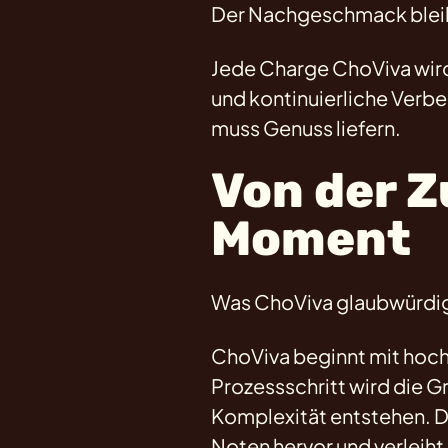
Der Nachgeschmack bleibt
Jede Charge ChoViva wir
und kontinuierliche Verbes
muss Genuss liefern.
Von der 
Moment
Was ChoViva glaubwürdig m
ChoViva beginnt mit hoc
Prozessschritt wird die G
Komplexität entstehen. D
Noten hervor und verleiht