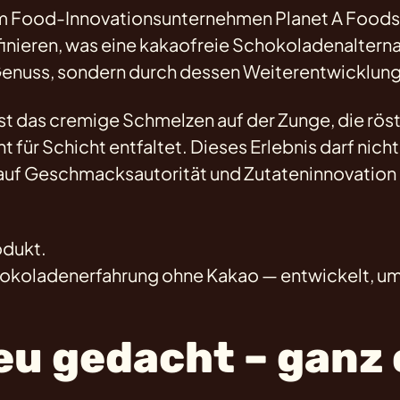
om Food-Innovationsunternehmen Planet A Foods
inieren, was eine kakaofreie Schokoladenalternat
 Genuss, sondern durch dessen Weiterentwicklung
st das cremige Schmelzen auf der Zunge, die rösti
ht für Schicht entfaltet. Dieses Erlebnis darf nich
auf Geschmacksautorität und Zutateninnovation 
odukt.
hokoladenerfahrung ohne Kakao — entwickelt, um 
eu gedacht – ganz