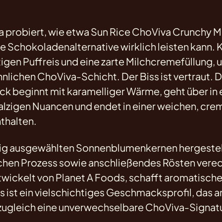
 probiert, wie etwa Sun Rice ChoViva Crunchy Mil
ie Schokoladenalternative wirklich leisten kann.
tigen Puffreis und eine zarte Milchcremefüllung, 
ichen ChoViva-Schicht. Der Biss ist vertraut. D
k beginnt mit karamelliger Wärme, geht über in 
alzigen Nuancen und endet in einer weichen, cre
thalten.
tig ausgewählten Sonnenblumenkernen hergestel
chen Prozess sowie anschließendes Rösten vered
twickelt von Planet A Foods, schafft aromatische
 ist ein vielschichtiges Geschmacksprofil, das a
zugleich eine unverwechselbare ChoViva-Signatu