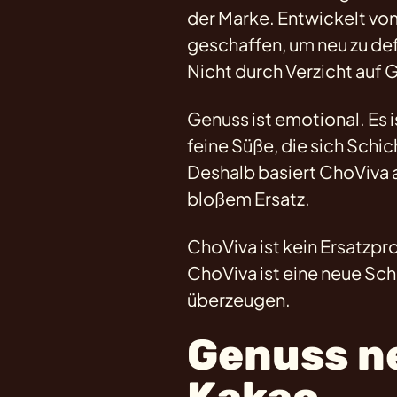
der Marke. Entwickelt v
geschaffen, um neu zu def
Nicht durch Verzicht auf
Genuss ist emotional. Es i
feine Süße, die sich Schic
Deshalb basiert ChoViva 
bloßem Ersatz.
ChoViva ist kein Ersatzpr
ChoViva ist eine neue Sc
überzeugen.
Genuss n